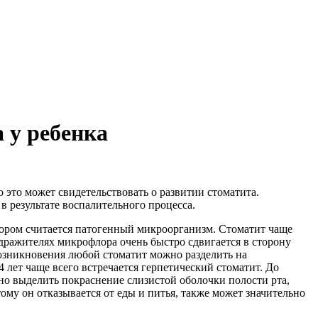
 у ребенка
о это может свидетельствовать о развитии стоматита.
в результате воспалительного процесса.
тором считается патогенный микроорганизм. Стоматит чаще
здражителях микрофлора очень быстро сдвигается в сторону
возникновения любой стоматит можно разделить на
 лет чаще всего встречается герпетический стоматит. До
но выделить покраснение слизистой оболочки полости рта,
ому он отказывается от еды и питья, также может значительно