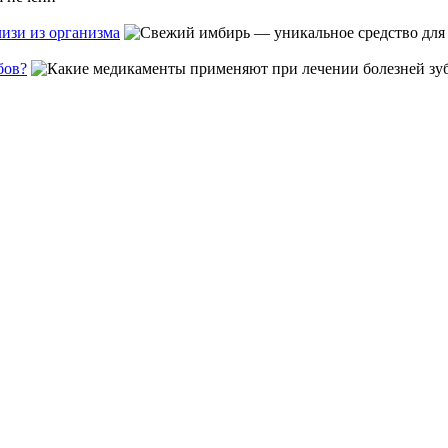
изи из организма
бов?