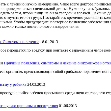
пать к лечению нужно немедленно. Чаще всего доктора приписыва
 придерживаться специальной диеты. Нужно кушать бульоны, о
ледить за тем, чтобы пища не была твердой и горячей. Лечение
но отлучать его от груди. Постарайтесь временно уменьшить ко
рушками. Чтобы предупредить повторное появление заболевания
ик можно только после полного выздоровления.
а. Симптомы и лечение
18.01.2013
орое передается по воздуху при контакте с зараженным человеко
Причины появления, симптомы и лечение онихомикоза ногте
есь организм, представляющая собой грибковое поражение ногт
стму у ребенка
24.03.2013
простудившийся ребенок просыпался среди ночи от того, что ем
т в ушах: причины и последствия
01.06.2013