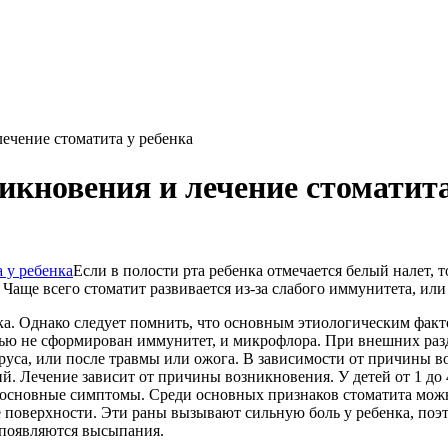
ечение стоматита у ребенка
кновения и лечение стоматита
Если в полости рта ребенка отмечается белый налет, т
аще всего стоматит развивается из-за слабого иммунитета, или 
ка. Однако следует помнить, что основным этиологическим фак
ностью не сформирован иммунитет, и микрофлора. При внешних ра
руса, или после травмы или ожога. В зависимости от причины 
. Лечение зависит от причины возникновения. У детей от 1 до 4
о основные симптомы. Среди основных признаков стоматита мож
е поверхности. Эти раны вызывают сильную боль у ребенка, поэт
 появляются высыпания.