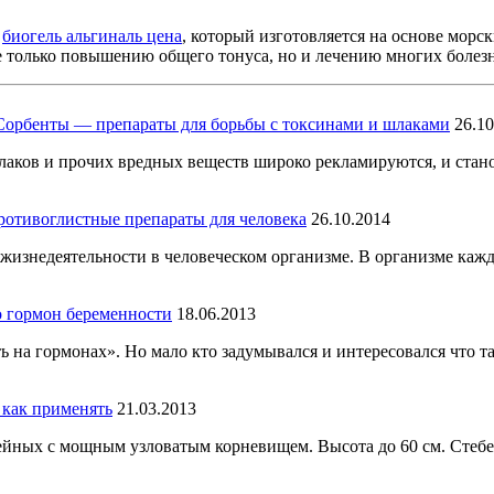
я
биогель альгиналь цена
, который изготовляется на основе морс
не только повышению общего тонуса, но и лечению многих болез
Сорбенты — препараты для борьбы с токсинами и шлаками
26.10
аков и прочих вредных веществ широко рекламируются, и стано
отивоглистные препараты для человека
26.10.2014
 жизнедеятельности в человеческом организме. В организме кажд
о гормон беременности
18.06.2013
ь на гормонах». Но мало кто задумывался и интересовался что 
 как применять
21.03.2013
ейных с мощным узловатым корневищем. Высота до 60 см. Стебе