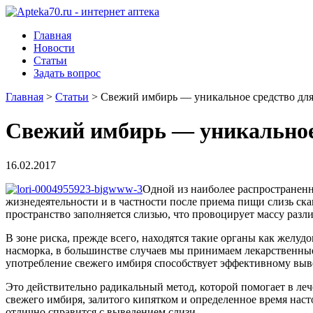
Главная
Новости
Статьи
Задать вопрос
Главная
>
Статьи
>
Свежий имбирь — уникальное средство для
Свежий имбирь — уникальное 
16.02.2017
Одной из наиболее распространенн
жизнедеятельности и в частности после приема пищи слизь скап
пространство заполняется слизью, что провоцирует массу разл
В зоне риска, прежде всего, находятся такие органы как желудок
насморка, в большинстве случаев мы принимаем лекарственные
употребление свежего имбиря способствует эффективному выв
Это действительно радикальный метод, которой помогает в ле
свежего имбиря, залитого кипятком и определенное время нас
отлично справится с выведением слизи.