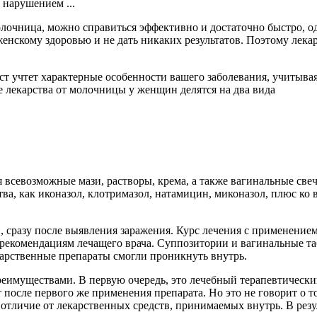
нарушением ...
лочница, можно справиться эффективно и достаточно быстро, од
нскому здоровью и не дать никаких результатов. Поэтому лека
ст учтет характерные особенности вашего заболевания, учитывая
е лекарства от молочницы у женщин делятся на два вида
 всевозможные мази, растворы, крема, а также вагинальные све
а, как иконазол, клотримазол, натамицин, миконазол, плюс ко 
сразу после выявления заражения. Курс лечения с применением 
рекомендациям лечащего врача. Суппозитории и вагинальные таб
карственные препараты смогли проникнуть внутрь.
имуществами. В первую очередь, это лечебный терапевтический
сле первого же применения препарата. Но это не говорит о том
в отличие от лекарственных средств, принимаемых внутрь. В ре