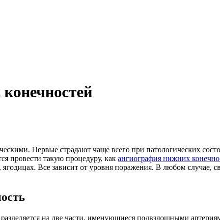
 конечностей
ескими. Первые страдают чаще всего при патологических состо
ся провести такую процедуру, как
ангиография нижних конечно
, ягодицах. Все зависит от уровня поражения. В любом случае, 
ность
 разделяется на две части, именующиеся подвздошными артериям