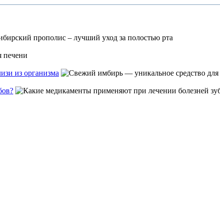
изи из организма
бов?