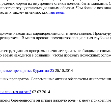
ределах нормы их внутренние стенки должны быть гладкими. С 
 перестает осуществляться должным образом. Чем больше возника
вести к такому явлению, как
гангрена
.
олжен находиться кардиореанимолог и анестезиолог. Процедуру 
репаратами. В место прокола помещается специальная трубочка 
катетер, заданная программа начинает делать необходимые сним
то время находится в сознании, чтобы избежать возможных ослож
дистые препараты: Курантил 25
26.10.2014
енных препаратов. Современные аптеки обеспечены лекарственн
 и лечится ли это?
02.03.2014
ремя беременности он играет важную роль - к нему прикрепляет