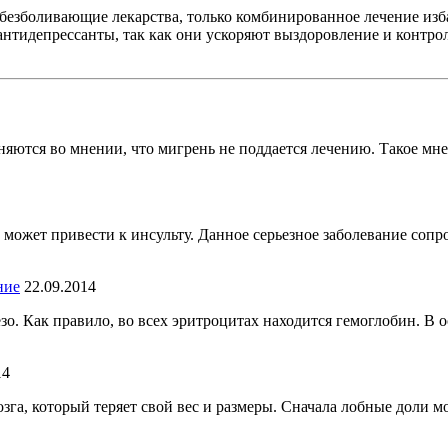
безболивающие лекарства, только комбинированное лечение избави
нтидепрессанты, так как они ускоряют выздоровление и контро
ются во мнении, что мигрень не поддается лечению. Такое мне
й может привести к инсульту. Данное серьезное заболевание соп
ние
22.09.2014
. Как правило, во всех эритроцитах находится гемоглобин. В о
14
озга, который теряет свой вес и размеры. Сначала лобные доли м