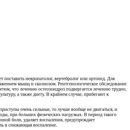
т поставить невропатолог, вертебролог или ортопед. Для
ряжением мышц и сколиозом. Рентгенологическое обследование
етим, что лечению остеохондроз подвергается лечению трудно,
льтуру, а также диету. В крайнем случае, прибегают к
приступы очень сильные, то лучше вообще не двигаться, и
огоды, при больших физических нагрузках. В период такого
инной боли, удаляет воспаления, предупреждает
ль и снижающая воспаление.