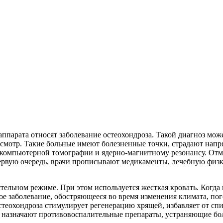
ппарата относят заболевание остеохондроза. Такой диагноз може
осмотр. Такие больные имеют болезненные точки, страдают нап
к компьютерной томографии и ядерно-магнитному резонансу. Отм
первую очередь, врачи прописывают медикаменты, лечебную физку
тельном режиме. При этом используется жесткая кровать. Когда 
еское заболевание, обостряющееся во время изменения климата, п
остеохондроза стимулирует регенерацию хрящей, избавляет от сп
ы назначают противовоспалительные препараты, устраняющие бо