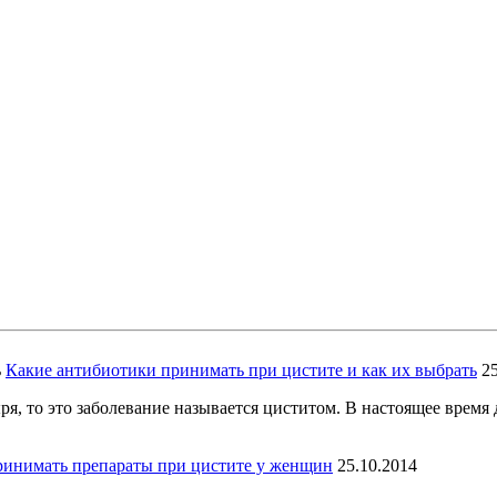
Какие антибиотики принимать при цистите и как их выбрать
2
ря, то это заболевание называется циститом. В настоящее время
ринимать препараты при цистите у женщин
25.10.2014