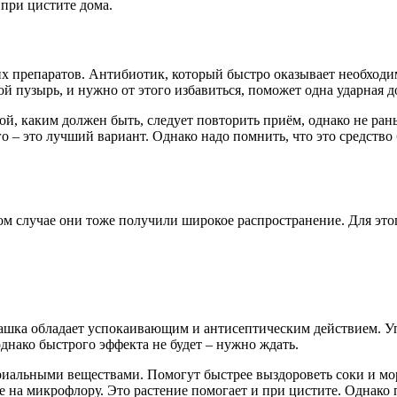
 при цистите дома.
 препаратов. Антибиотик, который быстро оказывает необходимо
й пузырь, и нужно от этого избавиться, поможет одна ударная д
ой, каким должен быть, следует повторить приём, однако не рань
го – это лучший вариант. Однако надо помнить, что это средств
м случае они тоже получили широкое распространение. Для этог
машка обладает успокаивающим и антисептическим действием. Уп
днако быстрого эффекта не будет – нужно ждать.
альными веществами. Помогут быстрее выздороветь соки и морс
а микрофлору. Это растение помогает и при цистите. Однако пер