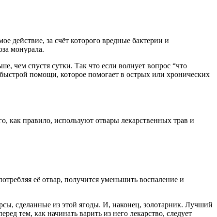
е действие, за счёт которого вредные бактерии и
оза монурала.
ше, чем спустя сутки. Так что если волнует вопрос “что
о быстрой помощи, которое помогает в острых или хронических
о, как правило, используют отвары лекарственных трав и
отребляя её отвар, получится уменьшить воспаление и
ы, сделанные из этой ягоды. И, наконец, золотарник. Лучший
ед тем, как начинать варить из него лекарство, следует