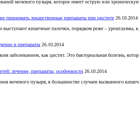
леваний мочевого пузыря, которое имеет острую или хроническ
ие принимать лекарственные препараты при цистите
26.10.2014
го выступают кишечные палочки, порядком реже – уреаплазмы, к
ечение и препараты
26.10.2014
им заболеванием, как цистит. Это бактериальная болезнь, котор
етей: лечение, препараты, особенности
26.10.2014
ления мочевого пузыря, в большинстве случаев вызванного кише