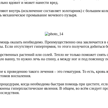
льно ядовит и может нанести вред.
ляют внутрь (исключение составляет золотарник) с большим коли
ть механическое промывание мочевого пузыря.
помощь оказать необходимо. Преимущественно она заключается 
мы. Если отсутствует гипертермия, то этого получится добиться
арственных растений или солей. Тепло не только поможет снять
ю ванну, то нужно лечь на спину, а между ног и под поясницу 
 к проведению такого лечения – это гематурия. То есть, кровь 
птомов воспаления.
оцедурам, когда необходима быстрая помощь при цистите, если
жнены гиперпластические явления. В общем, во всём следует про
оследствия.