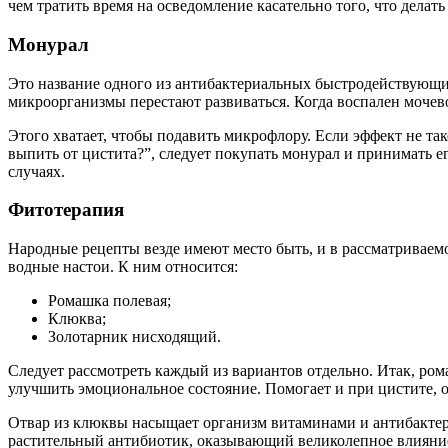
чем тратить время на осведомление касательно того, что делать
Монурал
Это название одного из антибактериальных быстродействующих
микроорганизмы перестают развиваться. Когда воспален мочево
Этого хватает, чтобы подавить микрофлору. Если эффект не так
выпить от цистита?”, следует покупать монурал и принимать е
случаях.
Фитотерапия
Народные рецепты везде имеют место быть, и в рассматриваемо
водные настои. К ним относится:
Ромашка полевая;
Клюква;
Золотарник нисходящий.
Следует рассмотреть каждый из вариантов отдельно. Итак, ро
улучшить эмоциональное состояние. Помогает и при цистите, о
Отвар из клюквы насыщает организм витаминами и антибактери
растительный антибиотик, оказывающий великолепное влияние н